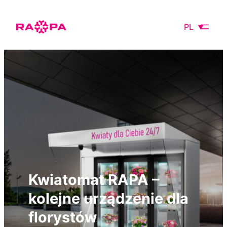
PL
Kwiatomat RAPA –
kolejne urządzenie dla
florystów